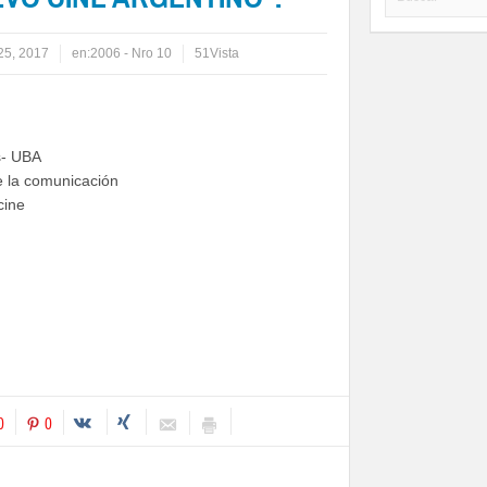
25, 2017
en:
2006 - Nro 10
51Vista
s- UBA
e la comunicación
cine
az
a
ic
artir
ara
edIn
0
0
ompartir
e
n
tana
oogle+
va)