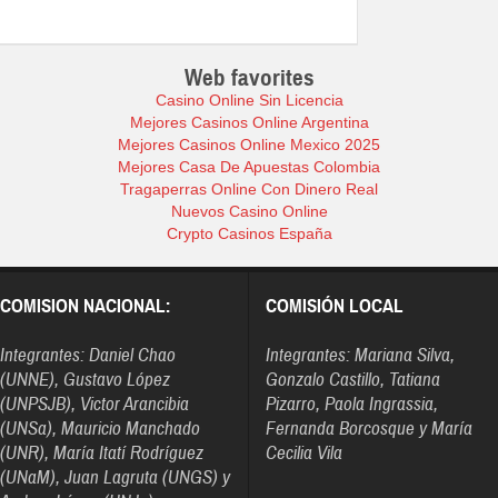
Web favorites
Casino Online Sin Licencia
Mejores Casinos Online Argentina
Mejores Casinos Online Mexico 2025
Mejores Casa De Apuestas Colombia
Tragaperras Online Con Dinero Real
Nuevos Casino Online
Crypto Casinos España
COMISION NACIONAL:
COMISIÓN LOCAL
Integrantes: Daniel Chao
Integrantes: Mariana Silva,
(UNNE), Gustavo López
Gonzalo Castillo, Tatiana
(UNPSJB), Victor Arancibia
Pizarro, Paola Ingrassia,
(UNSa), Mauricio Manchado
Fernanda Borcosque y María
(UNR), María Itatí Rodríguez
Cecilia Vila
(UNaM), Juan Lagruta (UNGS) y