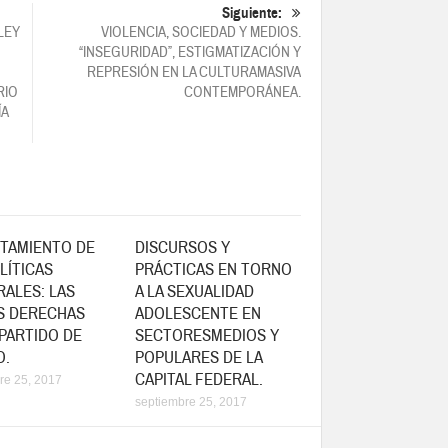
Se
Siguiente:
LEY
VIOLENCIA, SOCIEDAD Y MEDIOS.
bre
“INSEGURIDAD”, ESTIGMATIZACIÓN Y
n
REPRESIÓN EN LA CULTURAMASIVA
na
RIO
CONTEMPORÁNEA.
entana
ÍA
ueva)
OTAMIENTO DE
DISCURSOS Y
LÍTICAS
PRÁCTICAS EN TORNO
ALES: LAS
A LA SEXUALIDAD
S DERECHAS
ADOLESCENTE EN
PARTIDO DE
SECTORESMEDIOS Y
O.
POPULARES DE LA
CAPITAL FEDERAL.
re 25, 2017
septiembre 25, 2017