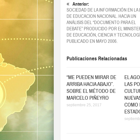
(
Anterior:
SOCIEDAD DE LA INFORMACIÓN EN LA 
a
DE EDUCACION NACIONAL. HACIA UN
e
ANÁLISIS DEL “DOCUMENTO PARA EL
u
DEBATE” PRODUCIDO POR EL MINISTE
v
DE EDUCACIÓN, CIENCIA Y TECNOLOG
n
PUBLICADO EN MAYO 2006.
Publicaciones Relacionadas
“ME PUEDEN MIRAR DE
EL AG
ARRIBA HACIA ABAJO”.
LAS PO
SOBRE EL MÉTODO DE
CULTUR
MARCELO PIÑEYRO
NUEVA
COMO 
septiembre 25, 2017
ESTAD
septiemb