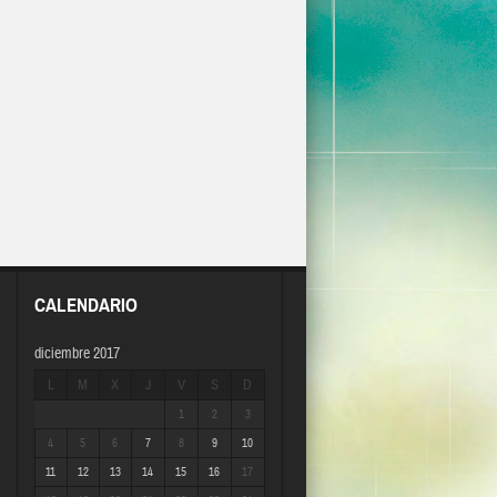
CALENDARIO
diciembre 2017
L
M
X
J
V
S
D
1
2
3
4
5
6
7
8
9
10
11
12
13
14
15
16
17