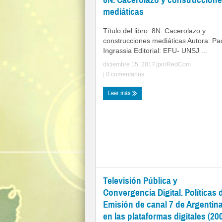
mediáticas
Título del libro: 8N. Cacerolazo y
construcciones mediáticas Autora: Pa
Ingrassia Editorial: EFU- UNSJ ...
diciembre 15, 2017
|por
RedCom
|
0 comentarios
Leer más
Televisión Pública y
Convergencia Digital. Políticas 
Emisión de canal 7 de Argentin
en las plataformas digitales (20