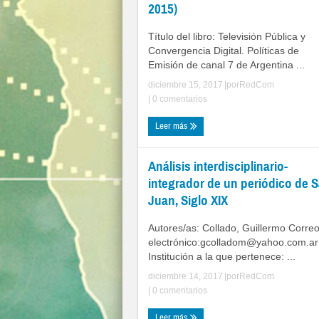
2015)
Título del libro: Televisión Pública y
Convergencia Digital. Políticas de
Emisión de canal 7 de Argentina ...
diciembre 15, 2017
|por
RedCom
|
0 comentarios
Leer más
Análisis interdisciplinario-
integrador de un periódico de 
Juan, Siglo XIX
Autores/as: Collado, Guillermo Corre
electrónico:
gcolladom@yahoo.com.ar
Institución a la que pertenece: ...
diciembre 14, 2017
|por
RedCom
|
0 comentarios
Leer más