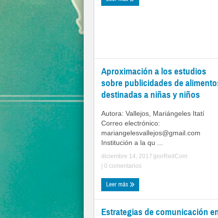
Aproximación a los estudios
sobre publicidades de alimento
destinadas a niñas y niños
Autora: Vallejos, Mariángeles Itatí
Correo electrónico:
mariangelesvallejos@gmail.com
Institución a la qu ...
diciembre 14, 2017
|por
RedCom
|
0 comentarios
Leer más
Estrategias de comunicación e