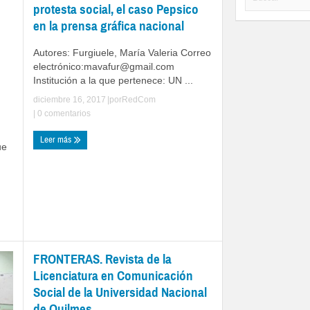
protesta social, el caso Pepsico
en la prensa gráfica nacional
Autores: Furgiuele, María Valeria Correo
electrónico:
mavafur@gmail.com
Institución a la que pertenece: UN ...
diciembre 16, 2017
|por
RedCom
|
0 comentarios
Leer más
ue
FRONTERAS. Revista de la
Licenciatura en Comunicación
Social de la Universidad Nacional
de Quilmes