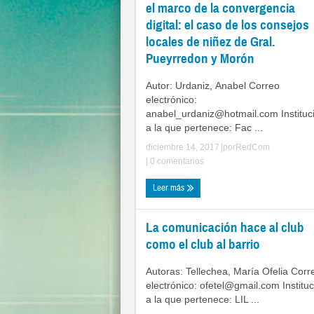
el marco de la convergencia
digital: el caso de los consejos
locales de niñez de Gral.
Pueyrredon y Morón
Autor: Urdaniz, Anabel Correo
electrónico:
anabel_urdaniz@hotmail.com
Instituc
a la que pertenece: Fac ...
diciembre 14, 2017
|por
RedCom
|
0 comentarios
Leer más
La comunicación hace al club
como el club al barrio
Autoras: Tellechea, María Ofelia Corr
electrónico:
ofetel@gmail.com
Institu
a la que pertenece: LIL ...