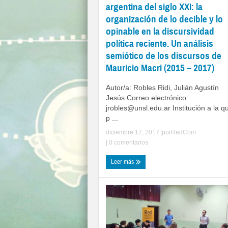
argentina del siglo XXI: la
organización de lo decible y lo
opinable en la discursividad
política reciente. Un análisis
semiótico de los discursos de
Mauricio Macri (2015 – 2017)
Autor/a: Robles Ridi, Julián Agustín
Jesús Correo electrónico:
jrobles@unsl.edu.ar
Institución a la q
p ...
diciembre 17, 2017
|por
RedCom
|
0 comentarios
Leer más