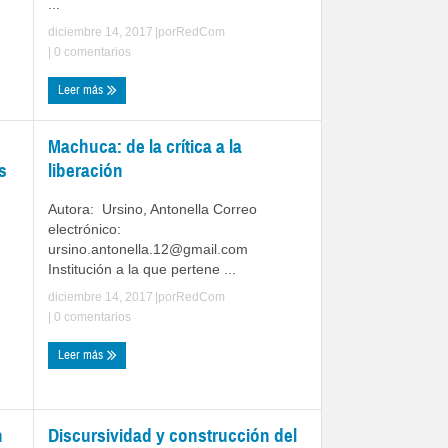
...
diciembre 14, 2017
|por
RedCom
|
0 comentarios
Leer más
Machuca: de la crítica a la
s
liberación
Autora: Ursino, Antonella Correo
electrónico:
ursino.antonella.12@gmail.com
Institución a la que pertene ...
diciembre 14, 2017
|por
RedCom
|
0 comentarios
Leer más
n
Discursividad y construcción del