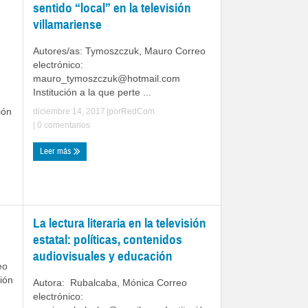
sentido “local” en la televisión
villamariense
Autores/as: Tymoszczuk, Mauro Correo
electrónico:
mauro_tymoszczuk@hotmail.com
Institución a la que perte ...
ión
diciembre 14, 2017
|por
RedCom
|
0 comentarios
Leer más
La lectura literaria en la televisión
estatal: políticas, contenidos
audiovisuales y educación
eo
ción
Autora: Rubalcaba, Mónica Correo
electrónico: