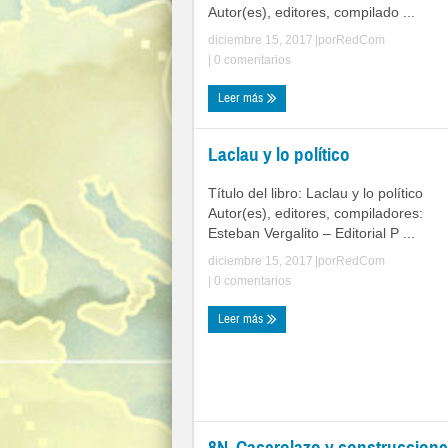
Autor(es), editores, compilado ...
diciembre 15, 2017
|por
RedCom
|
0 comentarios
Leer más
Laclau y lo político
Título del libro: Laclau y lo político
Autor(es), editores, compiladores:
Esteban Vergalito – Editorial P ...
diciembre 15, 2017
|por
RedCom
|
0 comentarios
Leer más
8N. Cacerolazo y construccion