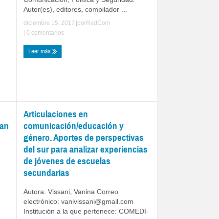
Autor(es), editores, compilador ...
diciembre 15, 2017
|por
RedCom
|
0 comentarios
Leer más
Articulaciones en
San
comunicación/educación y
género. Aportes de perspectivas
del sur para analizar experiencias
o
de jóvenes de escuelas
secundarias
Autora: Vissani, Vanina Correo
electrónico:
vanivissani@gmail.com
Institución a la que pertenece: COMEDI-