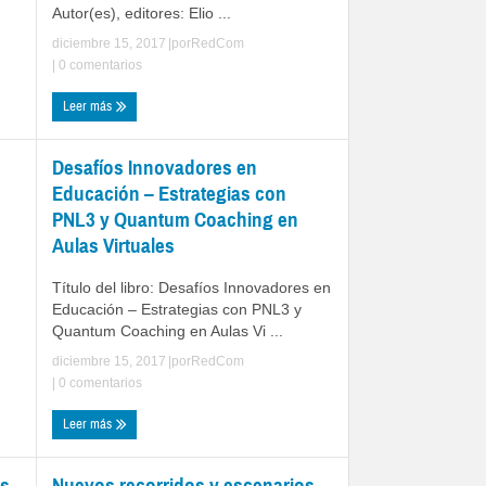
Autor(es), editores: Elio ...
diciembre 15, 2017
|por
RedCom
|
0 comentarios
Leer más
Desafíos Innovadores en
Educación – Estrategias con
PNL3 y Quantum Coaching en
Aulas Virtuales
Título del libro: Desafíos Innovadores en
Educación – Estrategias con PNL3 y
Quantum Coaching en Aulas Vi ...
diciembre 15, 2017
|por
RedCom
|
0 comentarios
Leer más
es
Nuevos recorridos y escenarios